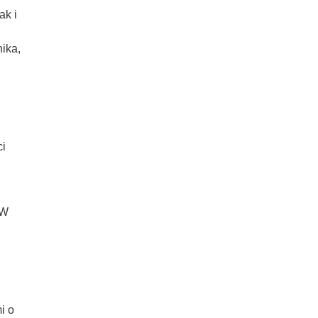
ak i
nika,
i
 W
i o