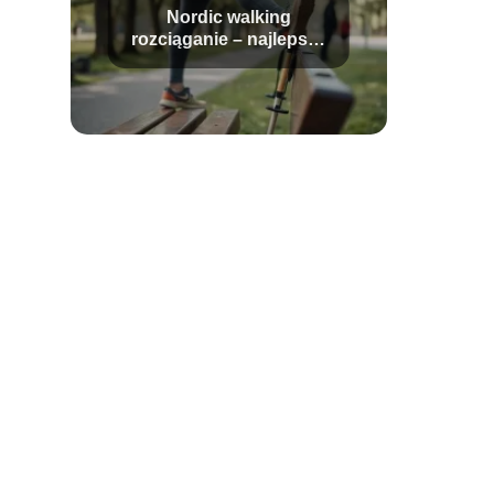
Nordic walking
rozciąganie – najlepsze
ćwiczenia po marszu