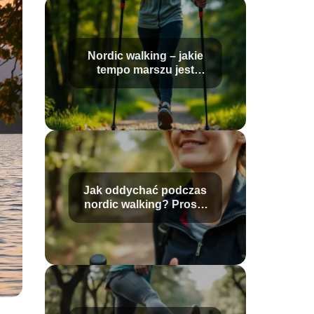
Nordic walking – jakie
tempo marszu jest
najlepsze?
Jak oddychać podczas
nordic walking? Proste
techniki dla
początkujących