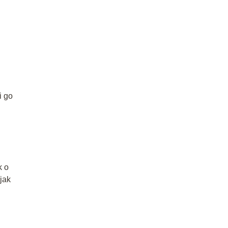
i go
k o
jak