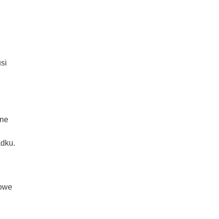
si
zne
adku.
zowe