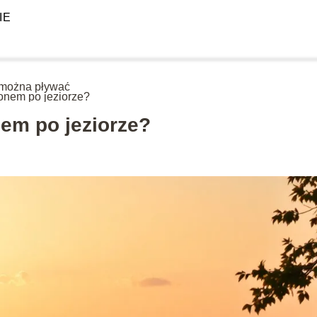
IE
można pływać
onem po jeziorze?
em po jeziorze?