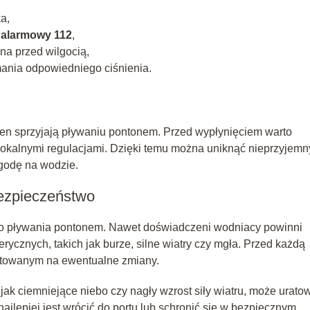
a,
alarmowy 112
,
a przed wilgocią,
ania odpowiedniego ciśnienia.
en sprzyjają pływaniu pontonem. Przed wypłynięciem warto
lokalnymi regulacjami. Dzięki temu można uniknąć nieprzyjem
godę na wodzie.
ezpieczeństwo
 pływania pontonem. Nawet doświadczeni wodniacy powinni
ycznych, takich jak burze, silne wiatry czy mgła. Przed każdą
otowanym na ewentualne zmiany.
 jak ciemniejące niebo czy nagły wzrost siły wiatru, może urato
ajlepiej jest wrócić do portu lub schronić się w bezpiecznym