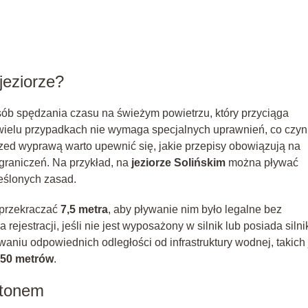
eziorze?
sób spędzania czasu na świeżym powietrzu, który przyciąga
 wielu przypadkach nie wymaga specjalnych uprawnień, co czyn
zed wyprawą warto upewnić się, jakie przepisy obowiązują na
graniczeń. Na przykład, na
jeziorze Solińskim
można pływać
eślonych zasad.
 przekraczać
7,5 metra
, aby pływanie nim było legalne bez
ejestracji, jeśli nie jest wyposażony w silnik lub posiada silni
aniu odpowiednich odległości od infrastruktury wodnej, takich 
50 metrów
.
ntonem