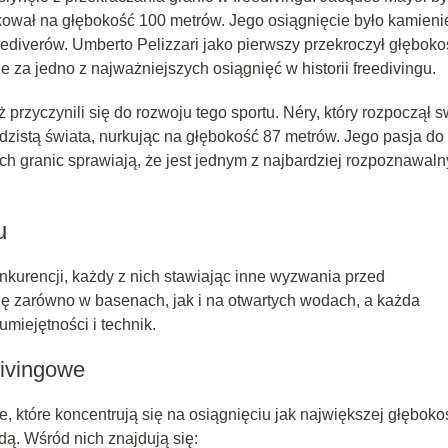
kował na głębokość 100 metrów. Jego osiągnięcie było kamien
eediverów. Umberto Pelizzari jako pierwszy przekroczył głęboko
 za jedno z najważniejszych osiągnięć w historii freedivingu.
ż przyczynili się do rozwoju tego sportu. Néry, który rozpoczął 
rdzistą świata, nurkując na głębokość 87 metrów. Jego pasja do
ch granic sprawiają, że jest jednym z najbardziej rozpoznawal
u
konkurencji, każdy z nich stawiając inne wyzwania przed
ę zarówno w basenach, jak i na otwartych wodach, a każda
iejętności i technik.
divingowe
, które koncentrują się na osiągnięciu jak największej głęboko
ą. Wśród nich znajdują się: