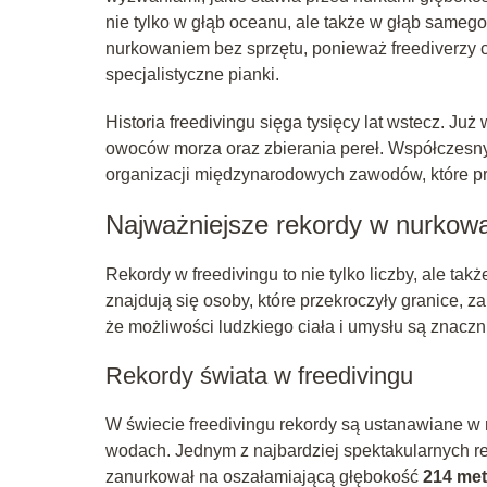
nie tylko w głąb oceanu, ale także w głąb samego
nurkowaniem bez sprzętu, ponieważ freediverzy cz
specjalistyczne pianki.
Historia freedivingu sięga tysięcy lat wstecz. Już
owoców morza oraz zbierania pereł. Współczesny 
organizacji międzynarodowych zawodów, które pr
Najważniejsze rekordy w nurkow
Rekordy w freedivingu to nie tylko liczby, ale ta
znajdują się osoby, które przekroczyły granice, z
że możliwości ludzkiego ciała i umysłu są znacz
Rekordy świata w freedivingu
W świecie freedivingu rekordy są ustanawiane w 
wodach. Jednym z najbardziej spektakularnych re
zanurkował na oszałamiającą głębokość
214 me