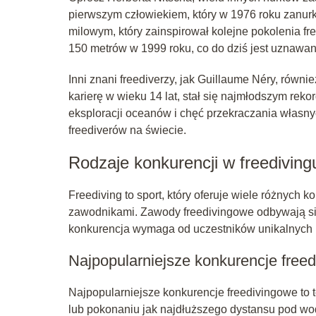
pierwszym człowiekiem, który w 1976 roku zanur
milowym, który zainspirował kolejne pokolenia fr
150 metrów w 1999 roku, co do dziś jest uznawane
Inni znani freediverzy, jak Guillaume Néry, równie
karierę w wieku 14 lat, stał się najmłodszym reko
eksploracji oceanów i chęć przekraczania własny
freediverów na świecie.
Rodzaje konkurencji w freediving
Freediving to sport, który oferuje wiele różnych 
zawodnikami. Zawody freedivingowe odbywają si
konkurencja wymaga od uczestników unikalnych um
Najpopularniejsze konkurencje free
Najpopularniejsze konkurencje freedivingowe to te
lub pokonaniu jak najdłuższego dystansu pod wod