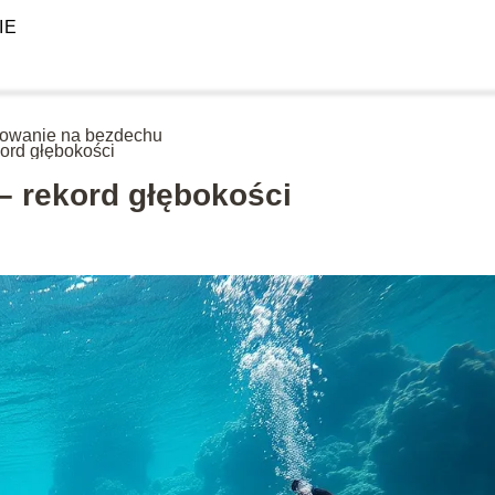
IE
owanie na bezdechu
kord głębokości
– rekord głębokości