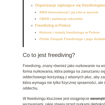
Organizacje zajmujące się freedivingie
AIDA International i jej rola w sporcie
CMAS i walidacja rekordów
Freediving w Polsce
Historia i rozwój freedivingu w Polsce
Polski Związek Freedivingu i jego działa
Co to jest freediving?
Freediving, znany również jako nurkowanie na ws
forma nurkowania, która polega na zanurzaniu s
oddechowego korzystają z własnych płuc, aby zan
która wymaga nie tylko fizycznej sprawności, ale 
oddechu.
W freedivingu kluczowe jest osiągnięcie
wewnętr
wyzwaniami, jakie stawia przed nurkami głębokość