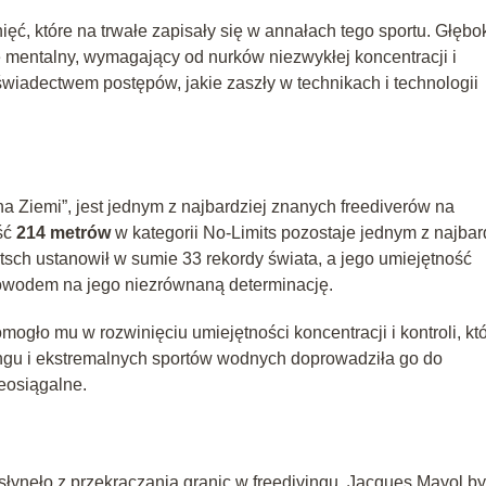
nięć, które na trwałe zapisały się w annałach tego sportu. Głębo
że mentalny, wymagający od nurków niezwykłej koncentracji i
wiadectwem postępów, jakie zaszły w technikach i technologii
na Ziemi”, jest jednym z najbardziej znanych freediverów na
ść
214 metrów
w kategorii No-Limits pozostaje jednym z najbar
tsch ustanowił w sumie 33 rekordy świata, a jego umiejętność
owodem na jego niezrównaną determinację.
ogło mu w rozwinięciu umiejętności koncentracji i kontroli, kt
ingu i ekstremalnych sportów wodnych doprowadziła go do
ieosiągalne.
łynęło z przekraczania granic w freedivingu. Jacques Mayol by