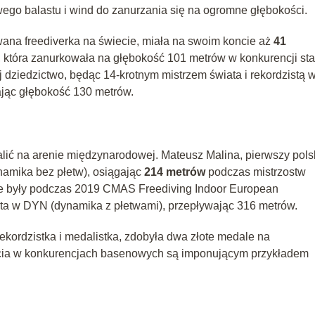
ego balastu i wind do zanurzania się na ogromne głębokości.
wana freediverka na świecie, miała na swoim koncie aż
41
ą, która zanurkowała na głębokość 101 metrów w konkurencji st
j dziedzictwo, będąc 14-krotnym mistrzem świata i rekordzistą 
ając głębokość 130 metrów.
lić na arenie międzynarodowej. Mateusz Malina, pierwszy pols
ynamika bez płetw), osiągając
214 metrów
podczas mistrzostw
e były podczas 2019 CMAS Freediving Indoor European
ta w DYN (dynamika z płetwami), przepływając 316 metrów.
ekordzistka i medalistka, zdobyła dwa złote medale na
ięcia w konkurencjach basenowych są imponującym przykładem