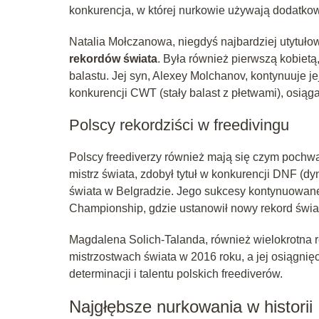
konkurencja, w której nurkowie używają dodatkow
Natalia Mołczanowa, niegdyś najbardziej utytuło
rekordów świata
. Była również pierwszą kobiet
balastu. Jej syn, Alexey Molchanov, kontynuuje je
konkurencji CWT (stały balast z płetwami), osiąg
Polscy rekordziści w freedivingu
Polscy freediverzy również mają się czym pochwa
mistrz świata, zdobył tytuł w konkurencji DNF (d
świata w Belgradzie. Jego sukcesy kontynuowan
Championship, gdzie ustanowił nowy rekord świa
Magdalena Solich-Talanda, również wielokrotna r
mistrzostwach świata w 2016 roku, a jej osiągn
determinacji i talentu polskich freediverów.
Najgłębsze nurkowania w historii