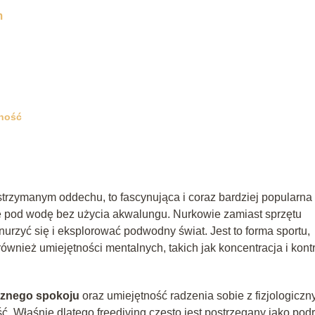
m
lność
trzymanym oddechu, to fascynująca i coraz bardziej popularna
ię pod wodę bez użycia akwalungu. Nurkowie zamiast sprzętu
urzyć się i eksplorować podwodny świat. Jest to forma sportu,
również umiejętności mentalnych, takich jak koncentracja i kont
znego spokoju
oraz umiejętność radzenia sobie z fizjologiczn
. Właśnie dlatego freediving często jest postrzegany jako pod