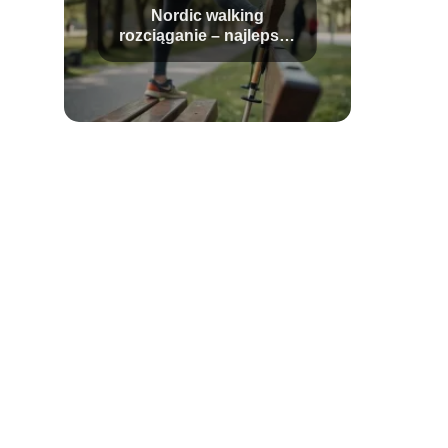
Nordic walking
rozciąganie – najlepsze
ćwiczenia po marszu