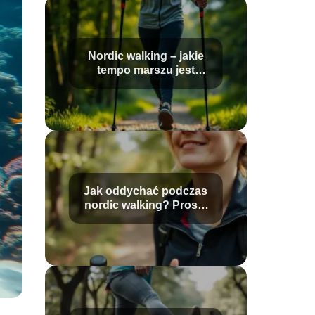
Nordic walking – jakie
tempo marszu jest
najlepsze?
Jak oddychać podczas
nordic walking? Proste
techniki dla
początkujących