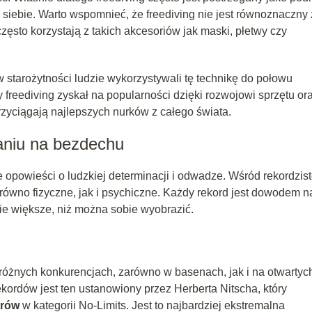
 siebie. Warto wspomnieć, że freediving nie jest równoznaczny 
ęsto korzystają z takich akcesoriów jak maski, płetwy czy
 w starożytności ludzie wykorzystywali tę technikę do połowu
freediving zyskał na popularności dzięki rozwojowi sprzętu or
zyciągają najlepszych nurków z całego świata.
aniu na bezdechu
kże opowieści o ludzkiej determinacji i odwadze. Wśród rekordzis
arówno fizyczne, jak i psychiczne. Każdy rekord jest dowodem na
nie większe, niż można sobie wyobrazić.
różnych konkurencjach, zarówno w basenach, jak i na otwartyc
kordów jest ten ustanowiony przez Herberta Nitscha, który
trów
w kategorii No-Limits. Jest to najbardziej ekstremalna