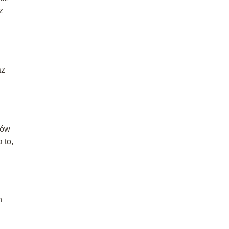
z
az
tów
 to,
h