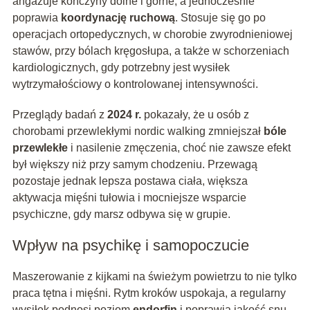
angażuje kończyny dolne i górne, a jednocześnie
poprawia
koordynację ruchową
. Stosuje się go po
operacjach ortopedycznych, w chorobie zwyrodnieniowej
stawów, przy bólach kręgosłupa, a także w schorzeniach
kardiologicznych, gdy potrzebny jest wysiłek
wytrzymałościowy o kontrolowanej intensywności.
Przeglądy badań z
2024 r.
pokazały, że u osób z
chorobami przewlekłymi nordic walking zmniejszał
bóle
przewlekłe
i nasilenie zmęczenia, choć nie zawsze efekt
był większy niż przy samym chodzeniu. Przewagą
pozostaje jednak lepsza postawa ciała, większa
aktywacja mięśni tułowia i mocniejsze wsparcie
psychiczne, gdy marsz odbywa się w grupie.
Wpływ na psychikę i samopoczucie
Maszerowanie z kijkami na świeżym powietrzu to nie tylko
praca tętna i mięśni. Rytm kroków uspokaja, a regularny
wysiłek podnosi poziom
endorfin
i poprawia jakość snu.