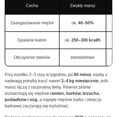
Cecha
Zwykły marsz
Zaangażowanie mięśni
ok.
40–50%
Spalanie kalorii
ok.
250–300 kcal/h
Obciążenie stawów
standardowe
zm
Przy wysiłku 2–3 razy w tygodniu, po
60 minut
, osoby z
nadwagą potrafią tracić nawet
3–4 kg miesięcznie
, jeśli
marsz łączą z racjonalną dietą. Równocześnie
wzmacniają się mięśnie
ramion, barków, brzucha,
pośladków i nóg
, a napięte mięśnie karku i obręczy
barkowej zaczynają się rozluźniać.