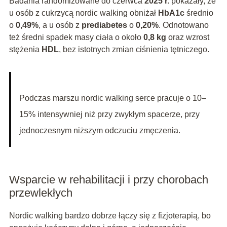
Badania randomizowane do czerwca
2025 r.
pokazały, że
u osób z cukrzycą nordic walking obniżał
HbA1c
średnio
o
0,49%
, a u osób z
prediabetes
o
0,20%
. Odnotowano
też średni spadek masy ciała o około
0,8 kg
oraz wzrost
stężenia
HDL
, bez istotnych zmian ciśnienia tętniczego.
Podczas marszu nordic walking serce pracuje o 10–
15% intensywniej niż przy zwykłym spacerze, przy
jednoczesnym niższym odczuciu zmęczenia.
Wsparcie w rehabilitacji i przy chorobach
przewlekłych
Nordic walking bardzo dobrze łączy się z fizjoterapią, bo