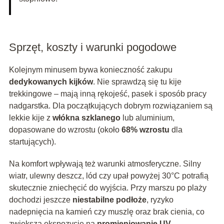
Sprzęt, koszty i warunki pogodowe
Kolejnym minusem bywa konieczność zakupu
dedykowanych kijków
. Nie sprawdzą się tu kije
trekkingowe – mają inną rękojeść, pasek i sposób pracy
nadgarstka. Dla początkujących dobrym rozwiązaniem są
lekkie kije z
włókna szklanego
lub aluminium,
dopasowane do wzrostu (około
68% wzrostu
dla
startujących).
Na komfort wpływają też warunki atmosferyczne. Silny
wiatr, ulewny deszcz, lód czy upał powyżej 30°C potrafią
skutecznie zniechęcić do wyjścia. Przy marszu po plaży
dochodzi jeszcze
niestabilne podłoże
, ryzyko
nadepnięcia na kamień czy muszlę oraz brak cienia, co
zwiększa ekspozycję na
promieniowanie UV
.