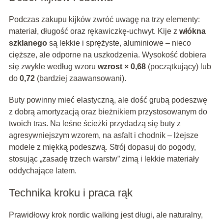
Podczas zakupu kijków zwróć uwagę na trzy elementy:
materiał, długość oraz rękawiczkę-uchwyt. Kije z
włókna
szklanego
są lekkie i sprężyste, aluminiowe – nieco
cięższe, ale odporne na uszkodzenia. Wysokość dobiera
się zwykle według wzoru
wzrost × 0,68
(początkujący) lub
do
0,72
(bardziej zaawansowani).
Buty powinny mieć elastyczną, ale dość grubą podeszwę
z dobrą amortyzacją oraz bieżnikiem przystosowanym do
twoich tras. Na leśne ścieżki przydadzą się buty z
agresywniejszym wzorem, na asfalt i chodnik – lżejsze
modele z miękką podeszwą. Strój dopasuj do pogody,
stosując „zasadę trzech warstw” zimą i lekkie materiały
oddychające latem.
Technika kroku i praca rąk
Prawidłowy krok nordic walking jest długi, ale naturalny,