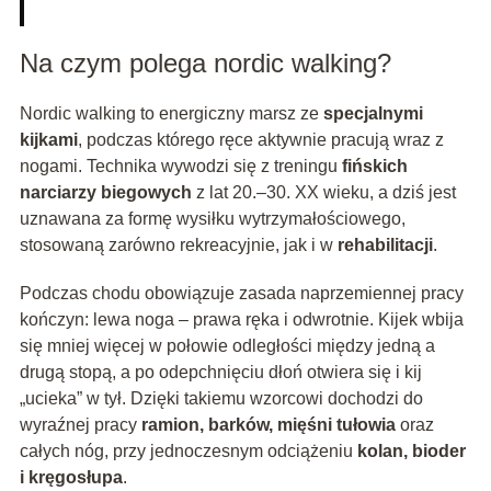
Na czym polega nordic walking?
Nordic walking to energiczny marsz ze
specjalnymi
kijkami
, podczas którego ręce aktywnie pracują wraz z
nogami. Technika wywodzi się z treningu
fińskich
narciarzy biegowych
z lat 20.–30. XX wieku, a dziś jest
uznawana za formę wysiłku wytrzymałościowego,
stosowaną zarówno rekreacyjnie, jak i w
rehabilitacji
.
Podczas chodu obowiązuje zasada naprzemiennej pracy
kończyn: lewa noga – prawa ręka i odwrotnie. Kijek wbija
się mniej więcej w połowie odległości między jedną a
drugą stopą, a po odepchnięciu dłoń otwiera się i kij
„ucieka” w tył. Dzięki takiemu wzorcowi dochodzi do
wyraźnej pracy
ramion, barków, mięśni tułowia
oraz
całych nóg, przy jednoczesnym odciążeniu
kolan, bioder
i kręgosłupa
.