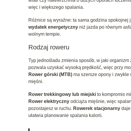
wiatr czy nawierzchnia o dużych oporach toczenia
więc i większego spalania.
Różnice są wyraźne: ta sama godzina spokojnej 
wydatek energetyczny
niż jazda po równym asfa
wolnym tempie.
Rodzaj roweru
Typ jednośladu zmienia sposób, w jaki organizm
pozwala uzyskać wysoką prędkość, więc przy mocn
Rower górski (MTB)
ma szersze opony i zwykle 
mięśni.
Rower trekkingowy lub miejski
to kompromis mi
Rower elektryczny
odciąża mięśnie, więc spala
pozostajesz w ruchu.
Rowerek stacjonarny
daje 
ułatwia planowanie spalania kalorii.