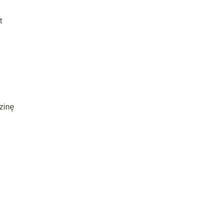
t
zinę