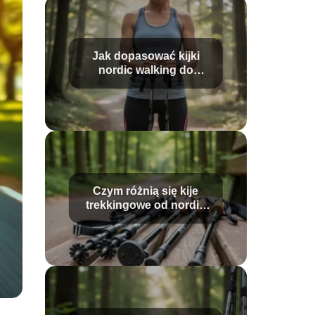
Jak dopasować kijki
nordic walking do
wzrostu?
Czym różnią się kije
trekkingowe od nordic
walking?