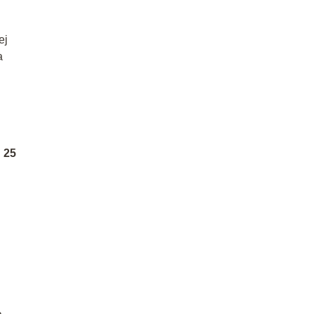
ej
a
j
25