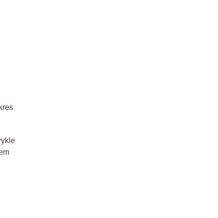
kres
ykle
iem