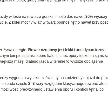
 (piasek, błoto, gruby żwir) wymaga od mięśni większej pracy, 
jazdy w lesie na rowerze górskim może dać nawet
30% wyższy
lcie. Z kolei mocny wiatr w twarz podnosi tętno nawet przy poz
 zużywa energię.
Rower szosowy
jest lekki i aerodynamiczny –
ym tempie spalasz sporo kalorii, choć opory toczenia są niżs
większą masę, dlatego jazda w terenie to wyższe obciążenie
ędzy wygodą a wysiłkiem, świetny na codzienny dojazd do prac
nie spada często
2–3 razy
względem klasycznego roweru, ale n
możliwość precyzyjnego ustawienia oporu i kontroli tętna, co