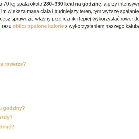
a 70 kg spala około
280–330 kcal na godzinę
, a przy intensy
, im większa masa ciała i trudniejszy teren, tym wyższe spalanie
chcesz sprawdzić własny przelicznik i lepiej wykorzystać rower d
d razu
oblicz spalone kalorie
z wykorzystaniem naszego kalula
 na rowerze?
gu godziny?
jazdy?
udnąć?