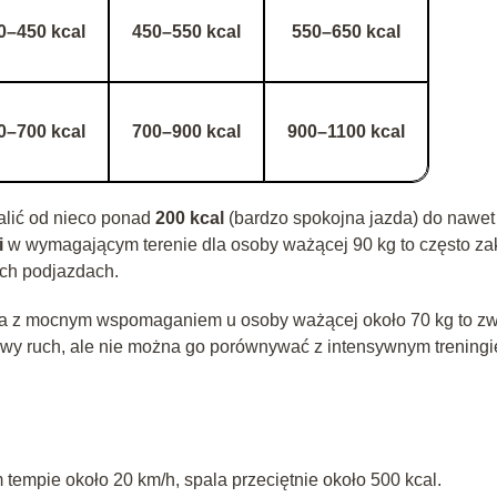
0–450 kcal
450–550 kcal
550–650 kcal
0–700 kcal
700–900 kcal
900–1100 kcal
alić od nieco ponad
200 kcal
(bardzo spokojna jazda) do nawet
i
w wymagającym terenie dla osoby ważącej 90 kg to często za
ich podjazdach.
da z mocnym wspomaganiem u osoby ważącej około 70 kg to zw
iowy ruch, ale nie można go porównywać z intensywnym trening
tempie około 20 km/h, spala przeciętnie około 500 kcal.