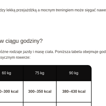
między lekką przejażdżką a mocnym treningiem może sięgać nawe
e w ciągu godziny?
różne rodzaje jazdy i masę ciała. Poniższa tabela obejmuje god
lasycznym rowerze:
60 kg
75 kg
90 kg
0–300 kcal
300–350 kcal
380–430 kcal