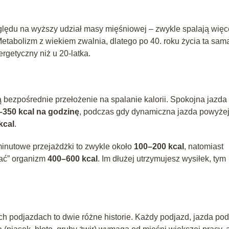
ględu na wyższy udział masy mięśniowej – zwykle spalają więc
Metabolizm z wiekiem zwalnia, dlatego po 40. roku życia ta sam
rgetyczny niż u 20-latka.
bezpośrednie przełożenie na spalanie kalorii. Spokojna jazda
–350 kcal na godzinę
, podczas gdy dynamiczna jazda powyże
kcal
.
minutowe przejażdżki to zwykle około
100–200 kcal
, natomiast
ać” organizm
400–600 kcal
. Im dłużej utrzymujesz wysiłek, tym
ch podjazdach to dwie różne historie. Każdy podjazd, jazda pod