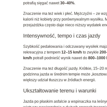
potrafią sięgać nawet
30–40%
.
Znaczenie ma też wiek i płeć. Mężczyźni – ze wz
kalorii niż kobiety przy porównywalnym wysiłku. 
przejażdżka często daje nieco niższy wydatek ene
Intensywność, tempo i czas jazdy
Szybkość pedałowania i odczuwany wysiłek mają 
rekreacyjna z tempem
12–15 km/h
to zwykle
200
km/h
potrafi podnieść wynik nawet do
800–1000 
Znaczenie ma też długość jazdy. Krótkie, 15–20 
godzinna jazda w średnim tempie może „kosztow
większy udział tłuszczu w źródłach energii.
Ukształtowanie terenu i warunki
Jazda po płaskim asfalcie a wspinaczka na leśny