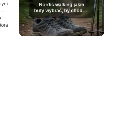
wnym
Nordic walking jakie
buty wybrać, by chodzić
 –
wygodnie?
o
tora