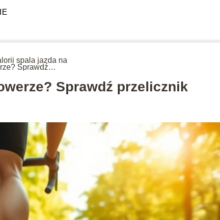
IE
alorii spala jazda na
rze? Sprawdź
icznik
 rowerze? Sprawdź przelicznik