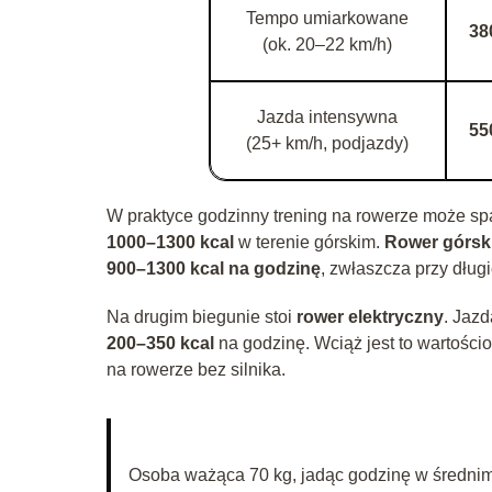
Tempo umiarkowane
38
(ok. 20–22 km/h)
Jazda intensywna
55
(25+ km/h, podjazdy)
W praktyce godzinny trening na rowerze może sp
1000–1300 kcal
w terenie górskim.
Rower górsk
900–1300 kcal na godzinę
, zwłaszcza przy dług
Na drugim biegunie stoi
rower elektryczny
. Jaz
200–350 kcal
na godzinę. Wciąż jest to wartośc
na rowerze bez silnika.
Osoba ważąca 70 kg, jadąc godzinę w średnim 