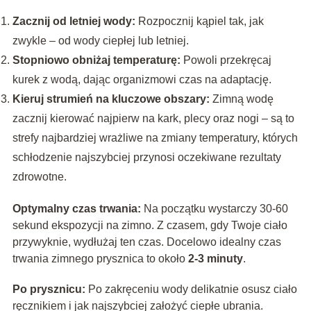
Zacznij od letniej wody:
Rozpocznij kąpiel tak, jak
zwykle – od wody ciepłej lub letniej.
Stopniowo obniżaj temperaturę:
Powoli przekręcaj
kurek z wodą, dając organizmowi czas na adaptację.
Kieruj strumień na kluczowe obszary:
Zimną wodę
zacznij kierować najpierw na kark, plecy oraz nogi – są to
strefy najbardziej wrażliwe na zmiany temperatury, których
schłodzenie najszybciej przynosi oczekiwane rezultaty
zdrowotne.
Optymalny czas trwania:
Na początku wystarczy 30-60
sekund ekspozycji na zimno. Z czasem, gdy Twoje ciało
przywyknie, wydłużaj ten czas. Docelowo idealny czas
trwania zimnego prysznica to około
2-3 minuty
.
Po prysznicu:
Po zakręceniu wody delikatnie osusz ciało
ręcznikiem i jak najszybciej założyć ciepłe ubrania.