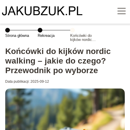
Strona główna
Rekreacja
Końcówki do
kijków nordic
walking – jakie
do czego?
Końcówki do kijków nordic
Przewodnik po
wyborze
walking – jakie do czego?
Przewodnik po wyborze
Data publikacji: 2025-09-12