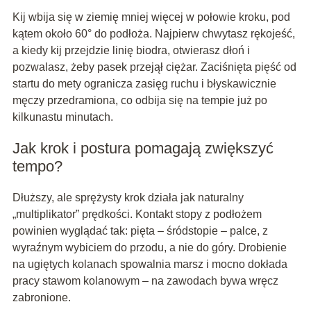
Kij wbija się w ziemię mniej więcej w połowie kroku, pod
kątem około 60° do podłoża. Najpierw chwytasz rękojeść,
a kiedy kij przejdzie linię biodra, otwierasz dłoń i
pozwalasz, żeby pasek przejął ciężar. Zaciśnięta pięść od
startu do mety ogranicza zasięg ruchu i błyskawicznie
męczy przedramiona, co odbija się na tempie już po
kilkunastu minutach.
Jak krok i postura pomagają zwiększyć
tempo?
Dłuższy, ale sprężysty krok działa jak naturalny
„multiplikator” prędkości. Kontakt stopy z podłożem
powinien wyglądać tak: pięta – śródstopie – palce, z
wyraźnym wybiciem do przodu, a nie do góry. Drobienie
na ugiętych kolanach spowalnia marsz i mocno dokłada
pracy stawom kolanowym – na zawodach bywa wręcz
zabronione.