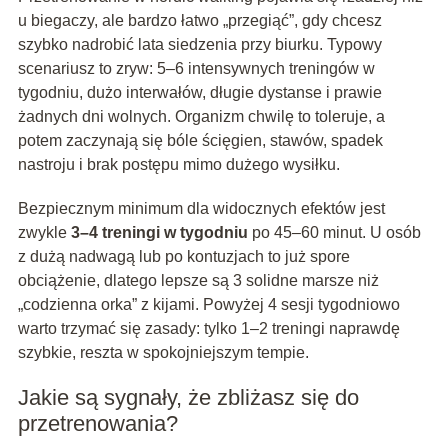
u biegaczy, ale bardzo łatwo „przegiąć”, gdy chcesz
szybko nadrobić lata siedzenia przy biurku. Typowy
scenariusz to zryw: 5–6 intensywnych treningów w
tygodniu, dużo interwałów, długie dystanse i prawie
żadnych dni wolnych. Organizm chwilę to toleruje, a
potem zaczynają się bóle ścięgien, stawów, spadek
nastroju i brak postępu mimo dużego wysiłku.
Bezpiecznym minimum dla widocznych efektów jest
zwykle
3–4 treningi w tygodniu
po 45–60 minut. U osób
z dużą nadwagą lub po kontuzjach to już spore
obciążenie, dlatego lepsze są 3 solidne marsze niż
„codzienna orka” z kijami. Powyżej 4 sesji tygodniowo
warto trzymać się zasady: tylko 1–2 treningi naprawdę
szybkie, reszta w spokojniejszym tempie.
Jakie są sygnały, że zbliżasz się do
przetrenowania?