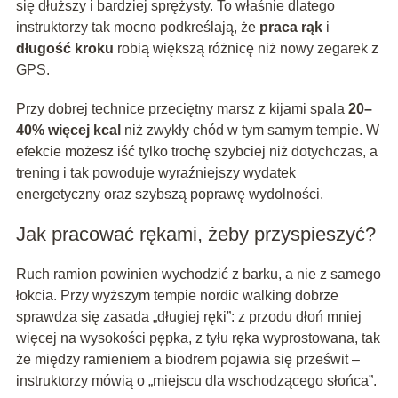
się dłuższy i bardziej sprężysty. To właśnie dlatego
instruktorzy tak mocno podkreślają, że
praca rąk
i
długość kroku
robią większą różnicę niż nowy zegarek z
GPS.
Przy dobrej technice przeciętny marsz z kijami spala
20–
40% więcej kcal
niż zwykły chód w tym samym tempie. W
efekcie możesz iść tylko trochę szybciej niż dotychczas, a
trening i tak powoduje wyraźniejszy wydatek
energetyczny oraz szybszą poprawę wydolności.
Jak pracować rękami, żeby przyspieszyć?
Ruch ramion powinien wychodzić z barku, a nie z samego
łokcia. Przy wyższym tempie nordic walking dobrze
sprawdza się zasada „długiej ręki”: z przodu dłoń mniej
więcej na wysokości pępka, z tyłu ręka wyprostowana, tak
że między ramieniem a biodrem pojawia się prześwit –
instruktorzy mówią o „miejscu dla wschodzącego słońca”.