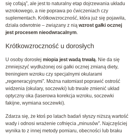
się cofają”, ale jest to naturalny etap dojrzewania układu
wzrokowego, a nie poprawa po ćwiczeniach czy
suplementach. Krótkowzroczność, która już się pojawiła,
działa odwrotnie – związany z nią
wzrost gałki ocznej
jest procesem nieodwracalnym
.
Krótkowzroczność u dorosłych
U osoby dorosłej
miopia jest wadą trwałą
. Nie da się
zmniejszyć wydłużonej osi gałki ocznej zmianą diety,
treningiem wzroku czy specjalnymi okularami
„regeneracyjnymi”. Można natomiast poprawić ostrość
widzenia (okulary, soczewki) lub trwale zmienić układ
optyczny oka (laserowa korekcja wzroku, soczewki
fakijne, wymiana soczewki).
Zdarza się, że ktoś po latach badań słyszy niższą wartość
wady i odnosi wrażenie cofnięcia „minusów”. Najczęściej
wynika to z innej metody pomiaru, obecności lub braku