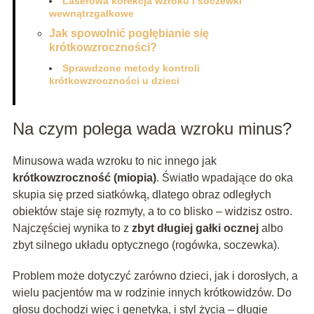
Laserowa korekcja wzroku i soczewki
wewnątrzgałkowe
Jak spowolnić pogłębianie się
krótkowzroczności?
Sprawdzone metody kontroli
krótkowzroczności u dzieci
Na czym polega wada wzroku minus?
Minusowa wada wzroku to nic innego jak
krótkowzroczność (miopia)
. Światło wpadające do oka
skupia się przed siatkówką, dlatego obraz odległych
obiektów staje się rozmyty, a to co blisko – widzisz ostro.
Najczęściej wynika to z
zbyt długiej gałki ocznej
albo
zbyt silnego układu optycznego (rogówka, soczewka).
Problem może dotyczyć zarówno dzieci, jak i dorosłych, a
wielu pacjentów ma w rodzinie innych krótkowidzów. Do
głosu dochodzi więc i genetyka, i styl życia – długie