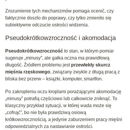
Zrozumienie tych mechanizmów pomaga ocenić, czy
faktycznie doszło do poprawy, czy tylko zmieniło się
subiektywne odczucie ostrości widzenia.
Pseudokrótkowzroczność i akomodacja
Pseudokrótkowzroczność
to stan, w którym pomiar
sugeruje „minusy”, ale gałka oczna ma prawidłową
długość. Źródłem problemu jest
przewlekły skurcz
mięśnia rzęskowego
, związany zwykle z długą pracą z
bliska bez przerw – książki, komputer, smartfon.
Po zakropleniu oczu kroplami porażającymi akomodację
„minusy” potrafią częściowo lub całkowicie zniknąć. To
klasyczny przykład sytuacji, w której wada może się
„cofnąć”, bo nie była prawdziwą osiową
krótkowzrocznością, a jedynie zaburzeniem pracy mięśni
odpowiedzialnych za nastawianie ostrości.