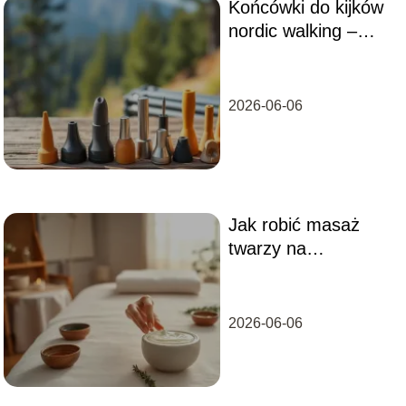
Końcówki do kijków
nordic walking –
jakie do czego?
Przewodnik po
wyborze
2026-06-06
Jak robić masaż
twarzy na
zmarszczki?
2026-06-06